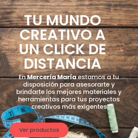
TU MUNDO
CREATIVO A
UN CLICK DE
DISTANCIA
En
Mercería María
estamos a tu
disposición para asesorarte y
brindarte los mejores materiales y
herramientas para tus proyectos
creativos más exigentes
Ver productos