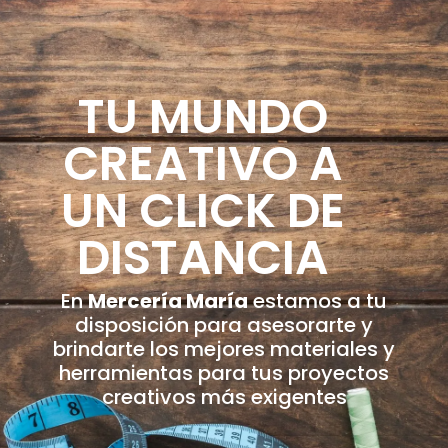
TU MUNDO
CREATIVO A
UN CLICK DE
DISTANCIA
En
Mercería María
estamos a tu
disposición para asesorarte y
brindarte los mejores materiales y
herramientas para tus proyectos
creativos más exigentes