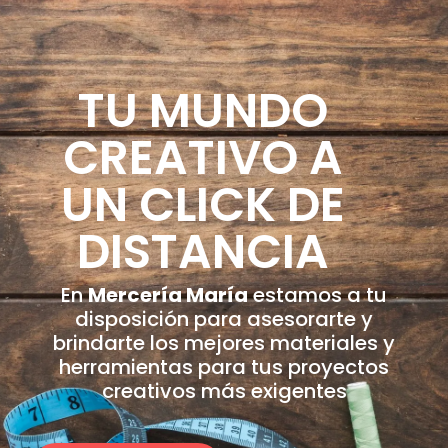
TU MUNDO
CREATIVO A
UN CLICK DE
DISTANCIA
En
Mercería María
estamos a tu
disposición para asesorarte y
brindarte los mejores materiales y
herramientas para tus proyectos
creativos más exigentes