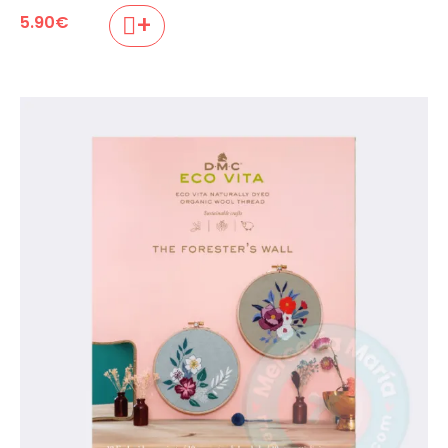
+
5.90
€