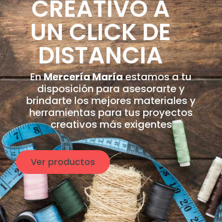
CREATIVO A
UN CLICK DE
DISTANCIA
En
Mercería María
estamos a tu
disposición para asesorarte y
brindarte los mejores materiales y
herramientas para tus proyectos
creativos más exigentes
Ver productos