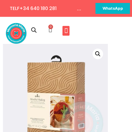
TELF+34 640 180 281
...
WhatsApp
0